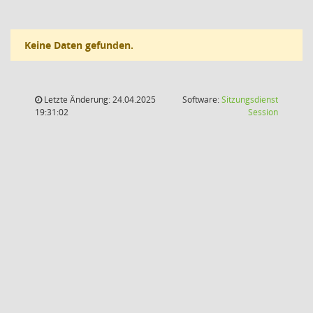
Keine Daten gefunden.
Letzte Änderung: 24.04.2025
Software:
Sitzungsdienst
(Wird in
19:31:02
Session