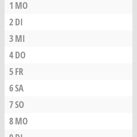
1
MO
2
DI
3
MI
4
DO
5
FR
6
SA
7
SO
8
MO