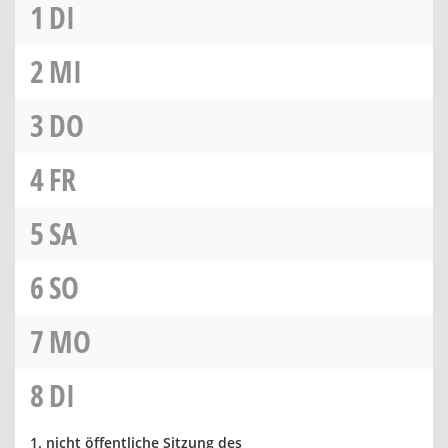
1
DI
2
MI
3
DO
4
FR
5
SA
6
SO
7
MO
8
DI
1. nicht öffentliche Sitzung des