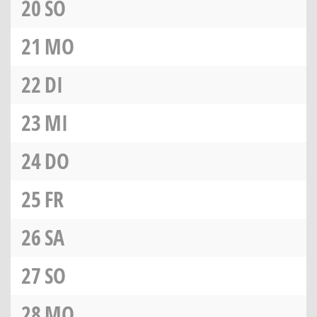
20
SO
21
MO
22
DI
23
MI
24
DO
25
FR
26
SA
27
SO
28
MO