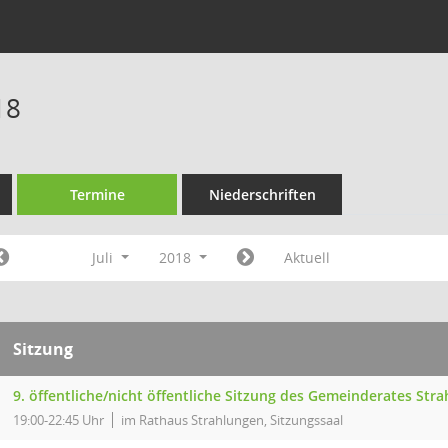
18
Termine
Niederschriften
Juli
2018
Aktuell
Sitzung
9. öffentliche/nicht öffentliche Sitzung des Gemeinderates Str
19:00-22:45 Uhr
im Rathaus Strahlungen, Sitzungssaal